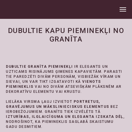
DUBULTIE KAPU PIEMINEKĻI NO
GRANĪTA
DUBULTIE GRANĪTA PIEMINEKĻI
IR ELEGANTS UN
UZTICAMS RISINĀJUMS ĢIMENES KAPAVIETĀM. PARASTI
TIE PAREDZĒTI DIVĀM PERSONĀM, VISBIEŽĀK VĪRAM UN
SIEVAI, UN VAR TIKT IZGATAVOTI KĀ
VIENOTS
PIEMINEKLIS
VAI NO DIVĀM ATSEVIŠĶĀM PLĀKSNĒM AR
DEKORATĪVU ELEMENTU VAI KRUSTU.
LIELĀKA VIRSMA ĻAUJ IZVIETOT
PORTRETUS,
GRAVĒJUMUS UN MĀKSLINIECISKUS ELEMENTUS
BEZ
IEROBEŽOJUMIEM. GRANĪTS TIEK IZVĒLĒTS TĀ
IZTURĪBAS, ILGLAICĪGUMA UN ELEGANTA IZSKATA DĒĻ
,
NODROŠINOT, KA PIEMINEKLIS SAGLABĀ SKAISTUMU
GADU DESMITIEM.